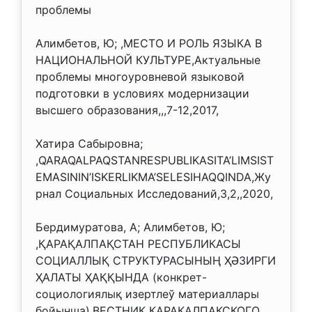
проблемы
Алимбетов, Ю; ,МЕСТО И РОЛЬ ЯЗЫКА В
НАЦИОНАЛЬНОЙ КУЛЬТУРЕ,Актуальные
проблемы многоуровневой языковой
подготовки в условиях модернизации
высшего образования,,,7-12,2017,
Хатира Сабыровна;
,QARAQALPAQSTANRESPUBLIKASITA’LIMSIST
EMASININ’ISKERLIKMA’SELESIHAQQINDA,Жу
рнал Социальных Исследований,3,2,,2020,
Бердимуратова, А; Алимбетов, Ю;
,ҚАРАҚАЛПАҚСТАН РЕСПУБЛИКАСЫ
СОЦИАЛЛЫҚ СТРУКТУРАСЫНЫҢ ҲӘЗИРГИ
ҲАЛАТЫ ҲАҚҚЫНДА (конкрет-
социологиялық изертлеў материаллары
бойынша),ВЕСТНИК КАРАКАЛПАКСКОГО