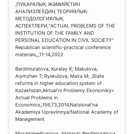
,ПУҚАРАЛЫҚ ЖӘМИЙЕТИН
АНАЛИЗЛЕЎДИҢ ТЕОРИЯЛЫҚ-
МЕТОДОЛОГИЯЛЫҚ
АСПЕКТЛЕРИ,“ACTUAL PROBLEMS OF THE
INSTITUTION OF THE FAMILY AND
PERSONAL EDUCATION IN CIVIL SOCIETY”
Republican scientific-practical conference
materials,,,11-14,2022
Berdimuratova, Kuralay K; Makulova,
Aiymzhan T; Ryskulova, Maira M; ,State
reforms in higher education system of
Kazakhstan,Aktual'ni Problemy Ekonomiky=
Actual Problems in
Economics,,156,73,2014,Natsional'na
Akademiya Upravlinnya/National Academy of
Management
Muxammediyarova, Akmaral; Berdimuratova,